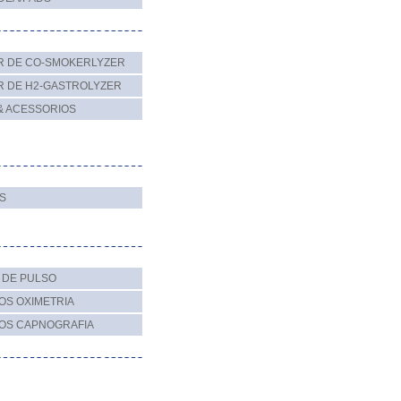
R DE CO-SMOKERLYZER
R DE H2-GASTROLYZER
& ACESSORIOS
S
 DE PULSO
OS OXIMETRIA
IOS CAPNOGRAFIA