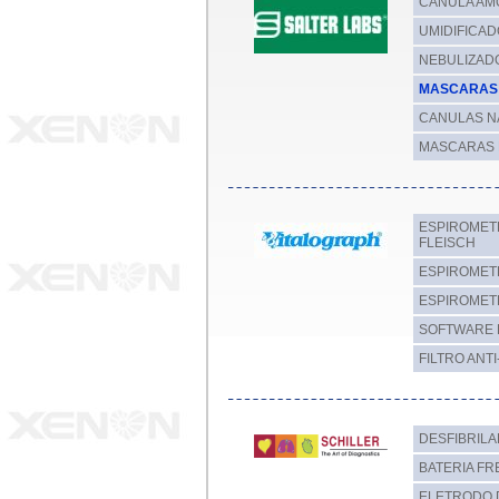
CANULA AM
UMIDIFICA
NEBULIZAD
MASCARAS 
CANULAS N
MASCARAS 
ESPIROMET
FLEISCH
ESPIROMET
ESPIROMET
SOFTWARE 
FILTRO ANT
DESFIBRIL
BATERIA FR
ELETRODO 