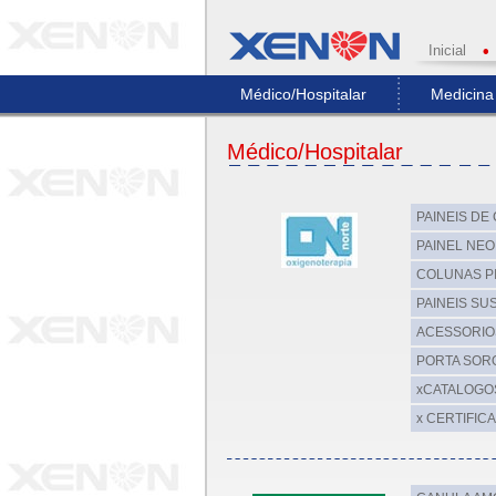
Inicial
•
Médico/Hospitalar
Medicina
Médico/Hospitalar
PAINEIS DE
PAINEL NE
COLUNAS PI
PAINEIS S
ACESSORIOS
PORTA SORO
xCATALOGO
x CERTIFIC