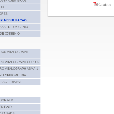
OSTRAGEM EtCO2
Catalogo
DOR
ORES
P/ NEBULIZACAO
ASAL DE OXIGENIO
DE OXIGENIO
ROS VITALOGRAPH
RO VITALOGRAPH COPD-6
RO VITALOGRAPH ASMA-1
P/ ESPIROMETRIA
I-BACTERIA BVF
ADOR AED
ED EASY
DEA/PADS