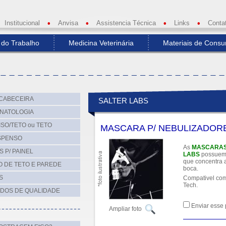
Institucional
•
Anvisa
•
Assistencia Técnica
•
Links
•
Conta
 do Trabalho
Medicina Veterinária
Materiais de Cons
 CABECEIRA
SALTER LABS
ONATOLOGIA
SO/TETO ou TETO
MASCARA P/ NEBULIZADOR
USPENSO
As
MASCARAS
 P/ PAINEL
LABS
possuem s
que concentra 
 DE TETO E PAREDE
boca.
S
Compativel com
Tech.
ADOS DE QUALIDADE
Enviar esse 
Ampliar foto